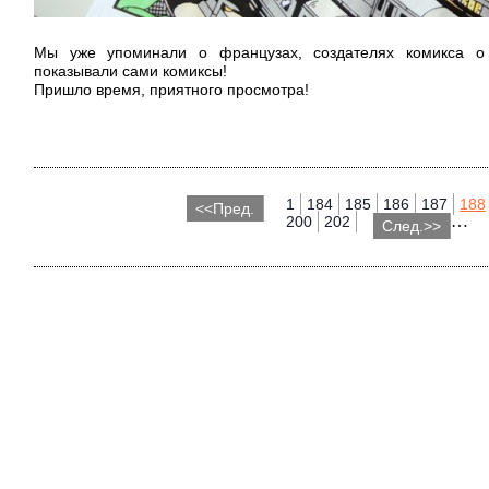
Мы уже упоминали о французах, создателях комикса о
показывали сами комиксы!
Пришло время, приятного просмотра!
1
184
185
186
187
188
<<Пред.
…
200
202
След.>>