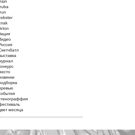
train
truba
trun
zebster
znak
Аrton
Акция
Видео
Россия
Скетчбатл
выставка
журнал
конкурс
место
новинки
подборка
превью
события
стенограффия
фестиваль
цвет месяца