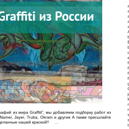
g
фий из мира Graffiti", мы добавляем подборку работ из
,Namer, Jayer, Truba, Okram и другие
А также присылайте
деланные нашей краской!! ...