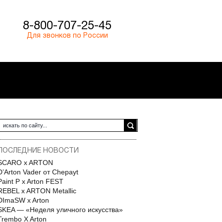
8-800-707-25-45
Для звонков по России
ПОСЛЕДНИЕ НОВОСТИ
SCARO x ARTON
D’Arton Vader от Chepayt
Paint P x Arton FEST
REBEL x ARTON Metallic
DImaSW x Arton
SKEA — «Неделя уличного искусства»
Trembo X Arton