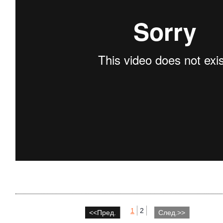
1
2
<<Пред.
След.>>