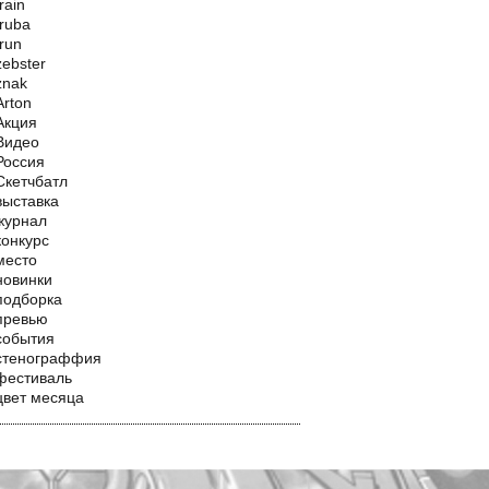
train
truba
trun
zebster
znak
Аrton
Акция
Видео
Россия
Скетчбатл
выставка
журнал
конкурс
место
новинки
подборка
превью
события
стенограффия
фестиваль
цвет месяца