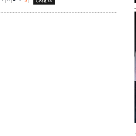
След.>>