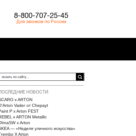
8-800-707-25-45
Для звонков по России
ПОСЛЕДНИЕ НОВОСТИ
SCARO x ARTON
D’Arton Vader от Chepayt
Paint P x Arton FEST
REBEL x ARTON Metallic
DImaSW x Arton
SKEA — «Неделя уличного искусства»
Trembo X Arton