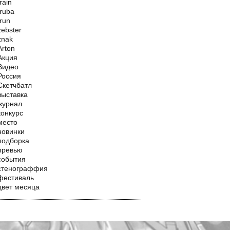
train
truba
trun
zebster
znak
Аrton
Акция
Видео
Россия
Скетчбатл
выставка
журнал
конкурс
место
новинки
подборка
превью
события
стенограффия
фестиваль
цвет месяца