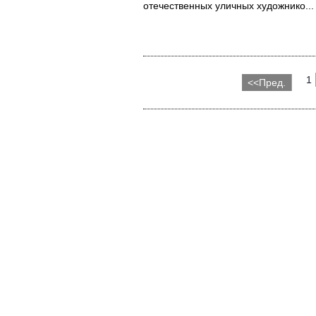
отечественных уличных художнико...
1
<<Пред.