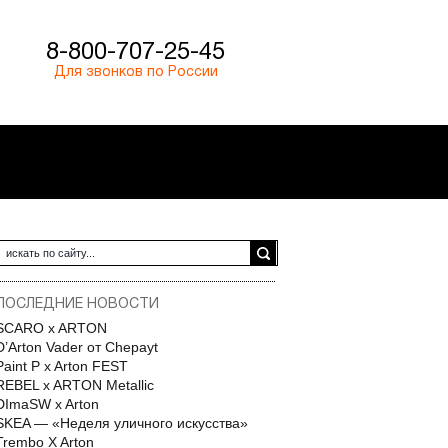
8-800-707-25-45
Для звонков по России
ПОСЛЕДНИЕ НОВОСТИ
SCARO x ARTON
D’Arton Vader от Chepayt
Paint P x Arton FEST
REBEL x ARTON Metallic
DImaSW x Arton
SKEA — «Неделя уличного искусства»
Trembo X Arton